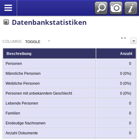
Datenbankstatistiken
COL
UMN
S:
TOGGLE
Beschreibung
Anzahl
Personen
0
Männliche Personen
0 (0%)
Weibliche Personen
0 (0%)
Personen mit unbekanntem Geschlecht
0 (0%)
Lebende Personen
0
Familien
0
Eindeutige Nachnamen
0
Anzahl Dokumente
0