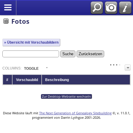
Fotos
» Übersicht mit Vorschaubildern
COL
UMN
S:
TOGGLE
#
Vorschaubild
Beschreibung
Zur Desktop-Webseite wechseln
Diese Website läuft mit
The Next Generation of Genealogy Sitebuilding
©, v. 11.0.1,
programmiert von Darrin Lythgoe 2001-2026.